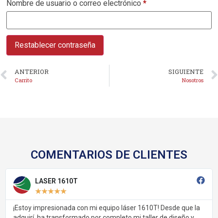
Nombre de usuario o correo electrónico
*
Restablecer contraseña
ANTERIOR
SIGUIENTE
Carrito
Nosotros
COMENTARIOS DE CLIENTES
LASER 1610T
★
★
★
★
★
¡Estoy impresionada con mi equipo láser 1610T! Desde que la
adquirí, ha transformado por completo mi taller de diseño y