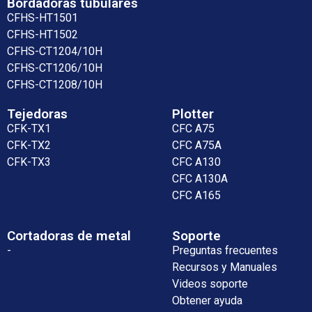
Bordadoras tubulares
CFHS-HT1501
CFHS-HT1502
CFHS-CT1204/10H
CFHS-CT1206/10H
CFHS-CT1208/10H
Tejedoras
Plotter
CFK-TX1
CFC A75
CFK-TX2
CFC A75A
CFK-TX3
CFC A130
CFC A130A
CFC A165
Cortadoras de metal
Soporte
-
Preguntas frecuentes
Recursos y Manuales
Videos soporte
Obtener ayuda