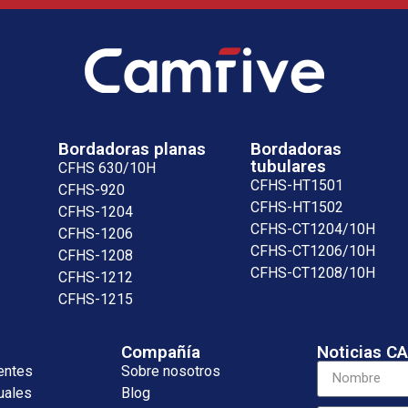
Bordadoras planas
Bordadoras
tubulares
CFHS 630/10H
CFHS-HT1501
CFHS-920
CFHS-HT1502
CFHS-1204
CFHS-CT1204/10H
CFHS-1206
CFHS-CT1206/10H
CFHS-1208
CFHS-CT1208/10H
CFHS-1212
CFHS-1215
Compañía
Noticias C
entes
Sobre nosotros
uales
Blog