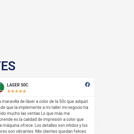
TES
BORDADORA TUBULAR 4 
★
★
★
★
★
r a color de la 50c que adquirí.
Como propietario de un pequeño 
nte a mi taller mi negocio ha
bordados personalizados, esta in
entas Lo que más me
resultado ser una verdadera joya. 
dad de impresión a color que
la eficiencia, ya que con cuatro 
 Los detalles son nítidos y los
avanzar en mis proyectos lo que
s. Mis clientes quedan felices
significativamente mi productivid