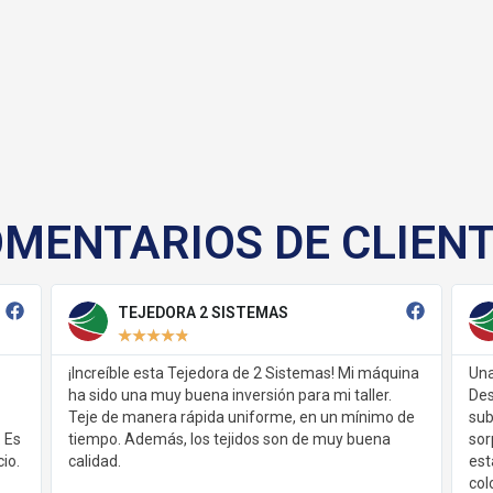
MENTARIOS DE CLIEN
TEJEDORA 2 SISTEMAS
LASER 50C
★
★
★
★
★
★
★
★
★
★
ble esta Tejedora de 2 Sistemas! Mi máquina
Una maravilla de láse
 una muy buena inversión para mi taller.
Desde que la impleme
e manera rápida uniforme, en un mínimo de
subido mucho las v
. Además, los tejidos son de muy buena
sorprende es la cali
.
esta máquina ofrece.
colores son vibrante