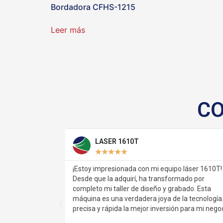
Bordadora CFHS-1215
Leer más
CO
LASER 1610T
★
★
★
★
★
¡Estoy impresionada con mi equipo láser 1610T!
¡Increí
Desde que la adquirí, ha transformado por
ha sido
completo mi taller de diseño y grabado. Esta
Teje d
máquina es una verdadera joya de la tecnología. Es
tiempo
precisa y rápida la mejor inversión para mi negocio.
calidad