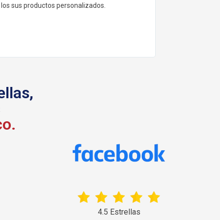
s personalizados.
que esperar horas para completa
pedidos, y puedo terminar los ped
clientes de manera más rápida.
llas,
s
co.
4.5 Estrellas